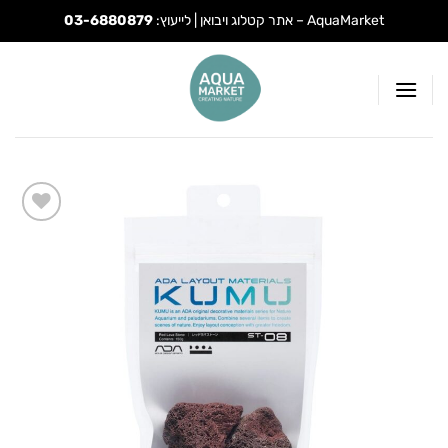
AquaMarket – אתר קטלוג ויבואן | לייעוץ:
03-6880879
Ski
t
conten
Add to
wishlist