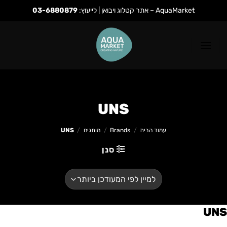
AquaMarket – אתר קטלוג ויבואן | לייעוץ:
03-6880879
Ski
t
conten
UNS
עמוד הבית
/
Brands
/
מותגים
/
UNS
סנן
UNS