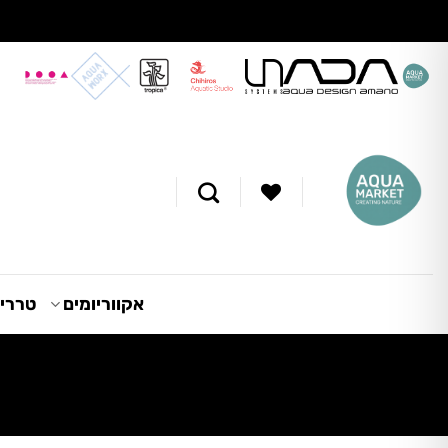
Ski
t
conten
אקווריומים
טרריו