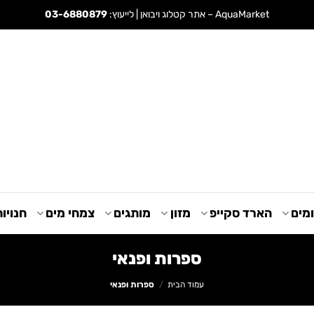
AquaMarket – אתר קטלוג ויבואן | לייעוץ:
03-6880879
מים
הארד סקייפ
מזון
מותגים
צמחי מים
חנויו
ספרות ופנאי
עמוד הבית
/
ספרות ופנאי