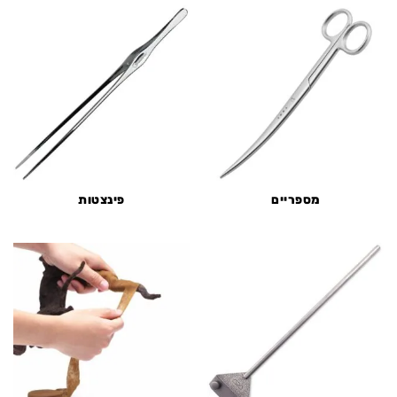
מספריים
פינצטות