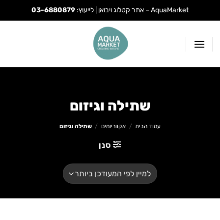
AquaMarket – אתר קטלוג ויבואן | לייעוץ:
03-6880879
Ski
t
conten
שתילה וגיזום
עמוד הבית
/
אקווריומים
/
שתילה וגיזום
סנן