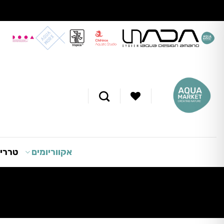
Ski
t
conten
אקווריומים
טרריו