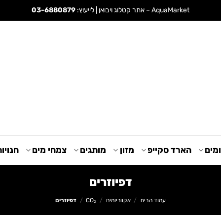
AquaMarket – אתר קטלוג ויבואן | לייעוץ:
03-6880879
מים
הארד סקייפ
מזון
מותגים
צמחי מים
חנויו
דפיוזרים
עמוד הבית
/
אקווריומים
/
CO₂
/
דפיוזרים