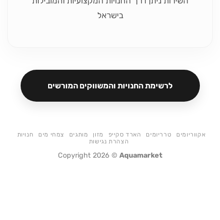
השירות ניתן דרך החנויות המקצועיות והמובילות
בישראל
לרשימת החנויות והמשווקים המורשים
אקווריומים
טרריומים
הארד סקייפ
מזון
מותגים
צמחי מים
חנויות
הצהרת נגישות
Copyright 2026 ©
Aquamarket